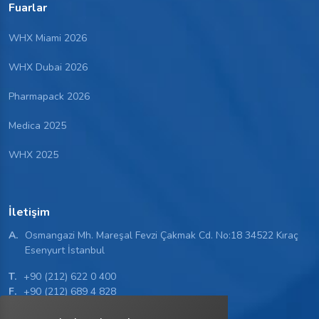
Fuarlar
WHX Miami 2026
WHX Dubai 2026
Pharmapack 2026
Medica 2025
WHX 2025
İletişim
A.
Osmangazi Mh. Mareşal Fevzi Çakmak Cd. No:18 34522 Kıraç
Esenyurt İstanbul
T.
+90 (212) 622 0 400
F.
+90 (212) 689 4 828
M.
info@setmedikal.com.tr