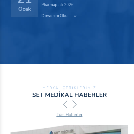
Pharmapack 2026
Ocak
Devamını Oku
17
Medica 2025
Medica 2025 Düsseldorf Germany
Kasım
Devamını Oku
MEDYA İÇERİKLERİMİZ
SET MEDİKAL HABERLER
Tüm Haberler
11
WHX 2025