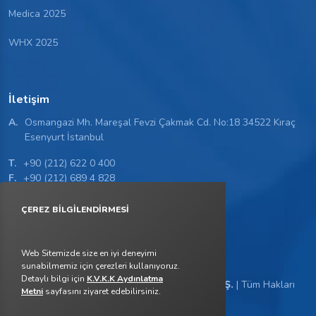
Medica 2025
WHX 2025
İletişim
A.
Osmangazi Mh. Mareşal Fevzi Çakmak Cd. No:18 34522 Kıraç
Esenyurt İstanbul
T.
+90 (212) 622 0 400
F.
+90 (212) 689 4 828
M.
info@setmedikal.com.tr
ÇEREZ BİLGİLENDİRMESİ
M.
export@setmedikal.com.tr
Web Sitemizde size en iyi deneyimi
sunabilmemiz için çerezleri kullanıyoruz.
Detaylı bilgi için
K.V.K.K Aydınlatma
2022 - 2026 ©
Set Medikal San. ve Tic. A.Ş.
| Tüm Hakları
Metni
sayfasını ziyaret edebilirsiniz.
Saklıdır.
K.V.K.K Aydınlatma Metni