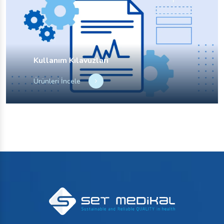
EXPOMED 2020
Mart
Devamını Oku
Kullanım Kılavuzları
Ürünleri İncele
28
ARABHEALTH 2019
ARABHEALTH 2019
Ocak
Devamını Oku
12
MEDİCA 2018