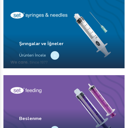
Medica 2022
Kasım
Devamını Oku
Şırıngalar ve İğneler
27
Ürünleri İncele
Azmedica 2022
Eylül
Devamını Oku
Beslenme
27
ARABHEALTH 2022