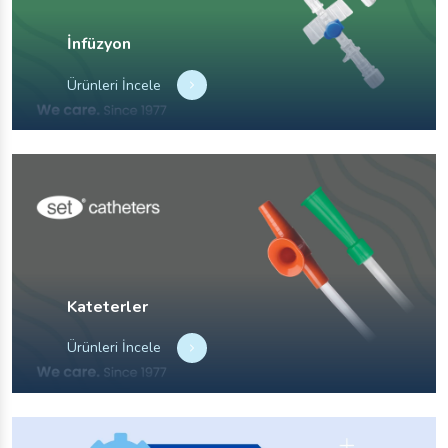
MEDİCA 2021
Nisan
İnfüzyon
Devamını Oku
Ürünleri İncele
12
ARABHEALTH 2021
ARABHEALTH 2021
Nisan
Devamını Oku
Kateterler
Ürünleri İncele
16
EXPOMED 2020