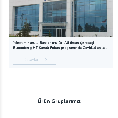
WHX 2025 Miami
Haziran
Devamını Oku
Yönetim Kurulu Başkanımız Dr. Ali İhsan Şerbetçi
Bloomberg HT Kanalı Fokus programında Covid19 aşılama
24
Expomed 2025
sürecinde Şırınga üretimi ile ilgili bilgiler verdi.
Detaylar
Expomed 2025 İstanbul Türkiye
Nisan
Devamını Oku
Ürün Gruplarımız
14
Medica 2022